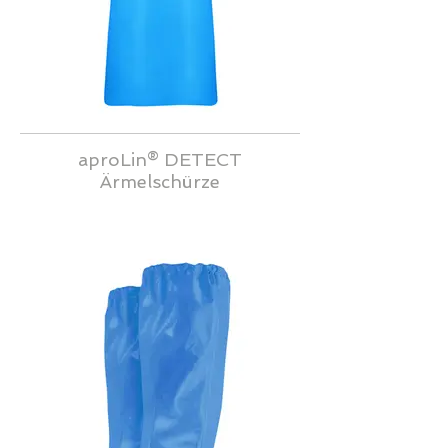
aproLin® DETECT
Ärmelschürze