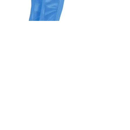
aproLin® DETECT Premium
Ärmelschoner